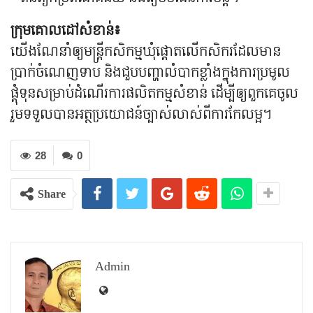
ក្រុមគោលដៅសំខាន់៖
យើងណែនាំឲ្យមន្រ្តីកសិកម្មឃុំផ្តោតលើកសិករដែលមាន
ប្រាក់ចំណេញទាប និងជួបបញ្ហាលំបាកខ្លាំងក្នុងការប្រមូល
ផ្តុំទុនសម្រាប់ដំណើរការផលិតកម្មសំខាន់ ដើម្បីឲ្យពួកគេចូល
រួមទទួលបានអត្ថប្រយោជន៍ច្បាស់លាស់ពីការកែលម្អ។
28
0
Share
Admin