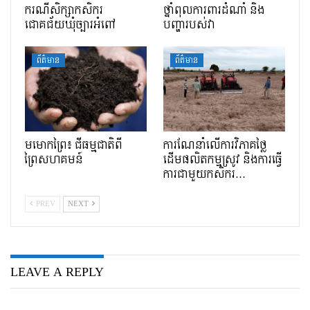
ករណីសិក្សាកសិករ
ថ្នាំពុលការពារដំណាំ និង
ជោគជ័យឃុំច្បារអំពៅ
បញ្ហារបស់វា
ព័ត៌មាន
ព័ត៌មាន
មមោកព្រៃ៖ ជីធម្មជាតិពី
ការណែនាំលើការវិភាគថ្លៃ
ព្រៃសហគមន៍
ដើមផលិតកម្មស្រូវ និងការធ្វើ
ការជាមួយកសិករ…
PREV
NEXT
LEAVE A REPLY