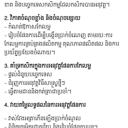
ខាត និងបច្ចេកទេសកសិកម្មដែលកសិករបានអនុវត្ត។
2. វិភាគចំណុចខ្លាំង និងចំណុចខ្សោយ
– កំណត់ឱកាសកែលម្អ
– រៀបចំផែនការដើម្បីបង្កើនប្រាក់ចំណេញ តាមរយៈការ
កែលម្អការគ្រប់គ្រងផលិតកម្ម គុណភាពផលិតផល និងការ
ប្រយ័ត្នប្រយែងចំណាយ។
3. គាំទ្រកសិករក្នុងការអនុវត្តផែនការកែលម្អ
– ផ្តល់ជំនួយបច្ចេកទេស
– ជំរុញការអនុវត្តវិធីសាស្រ្តថ្មីៗ
– ធ្វើតាមដាននិងកត់ត្រាជាប្រចាំ។
4. វាយតម្លៃលទ្ធផលនៃការអនុវត្តផែនការ
– វាស់វែងអត្រាកើនឡើងប្រាក់ចំណូល
– ពិនិត្យកម្រិតជោគជ័យ និងរៀបចំផែនការបន្ត។