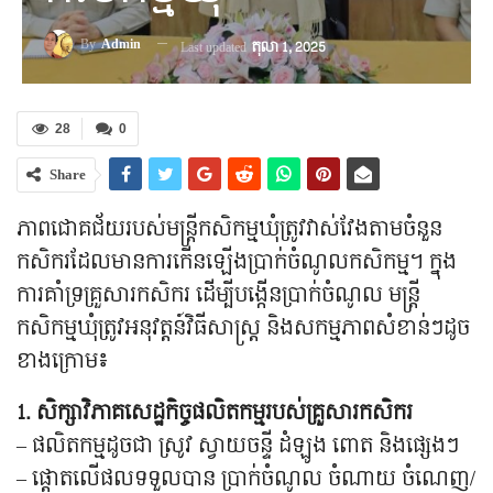
By
Admin
Last updated
តុលា 1, 2025
28
0
Share
ភាពជោគជ័យរបស់មន្រ្តីកសិកម្មឃុំត្រូវវាស់វែងតាមចំនួន
កសិករដែលមានការកើនឡើងប្រាក់ចំណូលកសិកម្ម។ ក្នុង
ការគាំទ្រគ្រួសារកសិករ ដើម្បីបង្កើនប្រាក់ចំណូល មន្រ្តី
កសិកម្មឃុំត្រូវអនុវត្តន៍វិធីសាស្រ្ត និងសកម្មភាពសំខាន់ៗដូច
ខាងក្រោម៖
1. សិក្សាវិភាគសេដ្ឋកិច្ចផលិតកម្មរបស់គ្រួសារកសិករ
– ផលិតកម្មដូចជា ស្រូវ ស្វាយចន្ទី ដំឡូង ពោត និងផ្សេងៗ
– ផ្តោតលើផលទទួលបាន ប្រាក់ចំណូល ចំណាយ ចំណេញ/