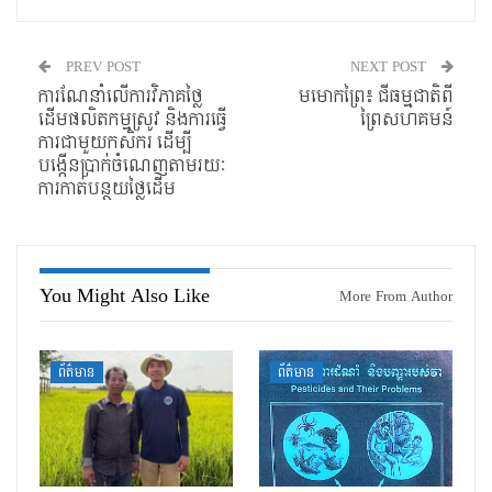
PREV POST
NEXT POST
ការណែនាំលើការវិភាគថ្លៃ
មមោកព្រៃ៖ ជីធម្មជាតិពី
ដើមផលិតកម្មស្រូវ និងការធ្វើ
ព្រៃសហគមន៍
ការជាមួយកសិករ ដើម្បី
បង្កើនប្រាក់ចំណេញតាមរយៈ
ការកាត់បន្ថយថ្លៃដើម
You Might Also Like
More From Author
ព័ត៌មាន
ព័ត៌មាន