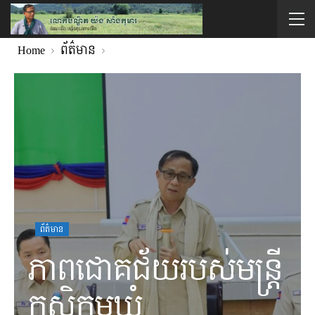
Home
ព័ត៌មាន
ព័ត៌មាន
ភាពជោគជ័យរបស់មន្រ្តី
កសិកម្មឃុំ