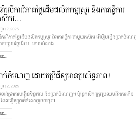
ំលើការវិភាគថ្លៃដើមផលិតកម្មស្រូវ និងការធ្វើការ
កសិករ…
្ញា 17, 2025
ារវិភាគថ្លៃដើមផលិតកម្មស្រូវ និងការធ្វើការជាមួយកសិករ ដើម្បីបង្កើនប្រាក់ចំណេ
កាត់បន្ថយថ្លៃដើម I- គោលបំណង…
E...
្រាក់ចំណេញ ដោយប្រើជីឲ្យមានប្រសិទ្ធភាព!
្ញា 12, 2025
ាសំខាន់ក្នុងការបង្កើនទិន្នផល និងប្រាក់ចំណេញ។ ប៉ុន្តែកសិករត្រូវប្រឈមនឹងការកើន
 ដែលធ្វើឲ្យប្រាក់ចំណេញថយចុះ។…
E...