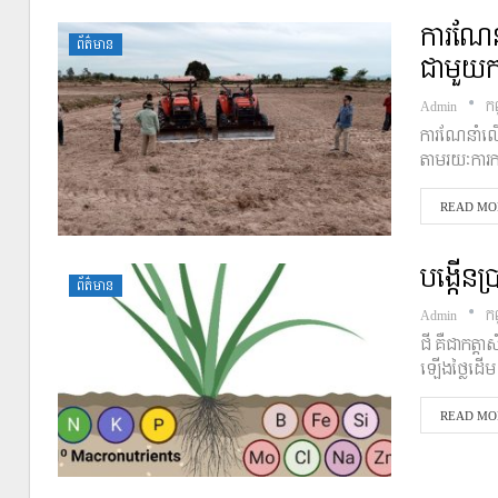
ការណែនា
ព័ត៌មាន
ជាមួយ
Admin
កញ
ការណែនាំលើក
តាមរយៈការ
READ MOR
បង្កើនប
ព័ត៌មាន
Admin
កញ
ជី គឺជាកត្ត
ឡើងថ្លៃដើម
READ MOR