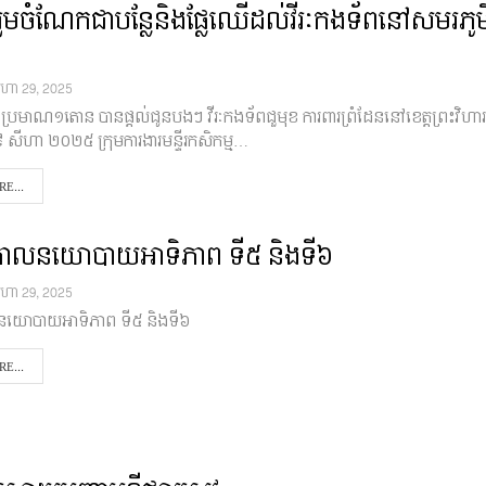
រួមចំណែកជាបន្លែនិងផ្លែឈើដល់វីរៈកងទ័ពនៅសមរភូម
ីហា 29, 2025
 ប្រមាណ១តោន បានផ្តល់ជូនបងៗ វីរៈកងទ័ពជួមុខ ការពារព្រំដែននៅខេត្តព្រះវិហា
 ២៩ សីហា ២០២៥ ក្រុមការងារមន្ទីរកសិកម្ម…
E...
ធីគោលនយោបាយអាទិភាព ទី៥ និងទី៦
ីហា 29, 2025
លនយោបាយអាទិភាព ទី៥ និងទី៦
E...