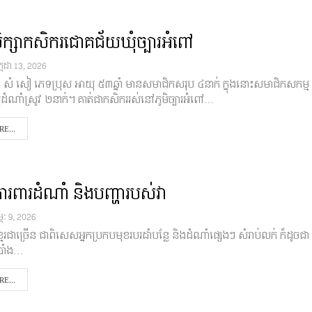
ក្សាកសិករជោគជ័យឃុំច្បារអំពៅ
្កដា 13, 2026
 សំ សៀ ភេទប្រុស អាយុ ៥៣ឆ្នាំ មានសមាជិកសរុប ៤នាក់ ក្នុងនោះសមាជិកសកម្ម
្មដំណាំស្រូវ ២នាក់។ គាត់ជាកសិកររស់នៅភូមិច្បារអំពៅ…
E...
លការពារដំណាំ និងបញ្ហារបស់វា
ម្ភៈ 9, 2026
ែរជាច្រើន ជាពិសេសអ្នកប្រកបមុខរបរដាំបន្លែ និងដំណាំផ្សេងៗ សំរាប់លក់ ក៏ដូចជា
ប្រាំង…
E...