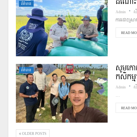
ដំណោះស្
ព័ត៌មាន
Admin
ស
ការដោះស្រា
READ MOR
សូមកោត
ព័ត៌មាន
កសិកម្ម
Admin
ស
…
READ MOR
OLDER POSTS