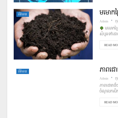
មមោកព្រ
ព័ត៌មាន
Admin
ត
មមោកព្រ
សំបូរទៅដោយ
READ MOR
ភាពជោគជ
ព័ត៌មាន
Admin
ត
ភាពជោគជ័យរ
ចំណូលកសិកម្
READ MOR