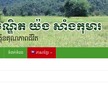
ទំនាក់ទំនង
ភាសាខ្មែរ