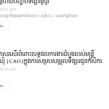
រាយបញ្ហាបទីផ្សារស្រូវ
ីហា 27, 2025
យបញ្ហាទីផ្សារជូនកសិករមាន 2 របៀប៖ 1) បុរេសកម្មនិយម៖…
E...
សរសើរចំពោះលទ្ធផលការងារដំបូងរបស់មន្រ្តី
ឃុំ (CAO)ក្នុងការសម្របសម្រួលទីផ្សារជូនកសិករ
ីហា 27, 2025
E...