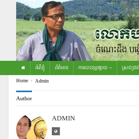
អំពីខ្ញុំ
ព័ត៌មាន
ការបោះពុម្ពផ្សាយ
ស្រាវជ្រាវ
Home
Admin
Author
ADMIN