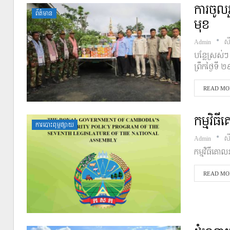
ការចូល
ព័ត៌មាន
មុខ
Admin
ស
បន្លែស្រស់ៗ
ព្រឹកថ្ងៃទី
READ MOR
កម្មវិ
ការបោះពុម្ពផ្សាយ
Admin
ស
កម្មវិធីគោ
READ MOR