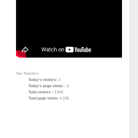
Site Statistics
Today's visitors:
3
Today's page views: :
3
Total visitors :
3,846
Total page views:
4,336