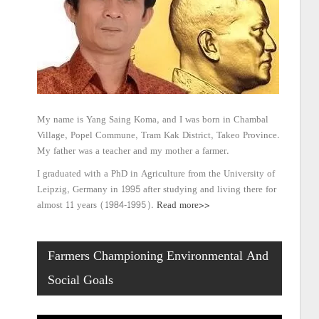
My name is Yang Saing Koma, and I was born in Chambal
Village, Popel Commune, Tram Kak District, Takeo Province.
My father was a teacher and my mother a farmer.
I graduated with a PhD in Agriculture from the University of
Leipzig, Germany in 1995 after studying and living there for
almost 11 years (1984-1995).
Read more>>
Farmers Championing Environmental And
Social Goals