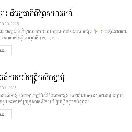
ៃ៖ ជីធម្មជាតិពីព្រៃសហគមន៍
ុលា 20, 2025
ៃ៖ ជីធម្មជាតិពីព្រៃសហគមន៍ ផលប្រយោជនៃដីមមោកព្រៃ
១. បង្កើនជីជាតិដី -
សារធាតុចិញ្ចឹមធម្មជាតិ (N, P, K…
E...
័យរបស់មន្រ្តីកសិកម្មឃុំ
ុលា 1, 2025
បស់មន្រ្តីកសិកម្មឃុំត្រូវវាស់វែងតាមចំនួនកសិករដែលមានការកើនឡើងប្រាក់
ម។ ក្នុងការគាំទ្រគ្រួសារកសិករ ដើម្បីបង្កើនប្រាក់ចំណូល…
E...