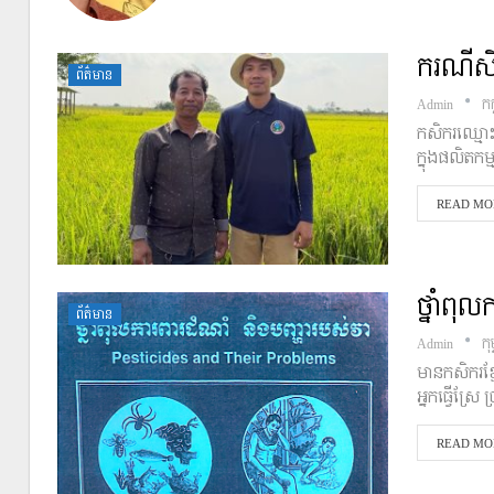
ករណីសិ
ព័ត៌មាន
Admin
កក
កសិករឈ្មោះ
ក្នុងផលិតកម
READ MOR
ថ្នាំពុ
ព័ត៌មាន
Admin
កុ
មានកសិករខ្ម
អ្នកធ្វើស្រែ 
READ MOR