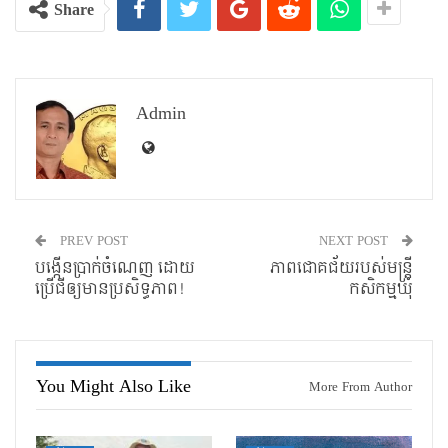
Share
Admin
PREV POST
NEXT POST
បង្កើនប្រាក់ចំណេញ ដោយ
ភាពជោគជ័យរបស់មន្រ្តី
ប្រើជីឲ្យមានប្រសិទ្ធភាព!
កសិកម្មឃុំ
You Might Also Like
More From Author