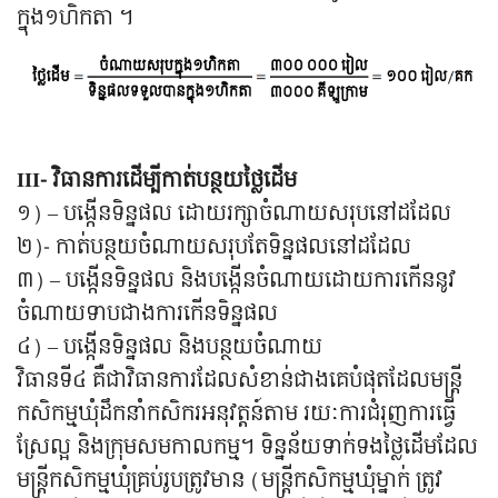
ក្នុង១ហិកតា ។
III- វិធានការដើម្បីកាត់បន្ថយថ្លៃដើម
១) – បង្កើនទិន្នផល ដោយរក្សាចំណាយសរុបនៅដដែល
២)- កាត់បន្ថយចំណាយសរុបតែទិន្នផលនៅដដែល
៣) – បង្កើនទិន្នផល និងបង្កើនចំណាយដោយការកើននូវ
ចំណាយទាបជាងការកើនទិន្នផល
៤) – បង្កើនទិន្នផល និងបន្ថយចំណាយ
វិធានទី៤ គឺជាវិធានការដែលសំខាន់ជាងគេបំផុតដែលមន្ត្រី
កសិកម្មឃុំដឹកនាំកសិករអនុវត្តន៍តាម រយៈការជំរុញការធ្វើ
ស្រែល្អ និងក្រុមសមកាលកម្ម។ ទិន្នន័យទាក់ទងថ្លៃដើមដែល
មន្ត្រីកសិកម្មឃុំគ្រប់រូបត្រូវមាន (មន្ត្រីកសិកម្មឃុំម្នាក់ ត្រូវ