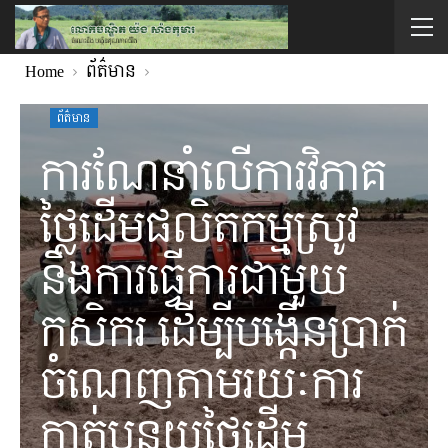
Home
ព័ត៌មាន
ព័ត៌មាន
ការណែនាំលើការវិភាគ
ថ្លៃដើមផលិតកម្មស្រូវ
និងការធ្វើការជាមួយ
កសិករ ដើម្បីបង្កើនប្រាក់
ចំណេញតាមរយៈការ
កាត់បន្ថយថ្លៃដើម