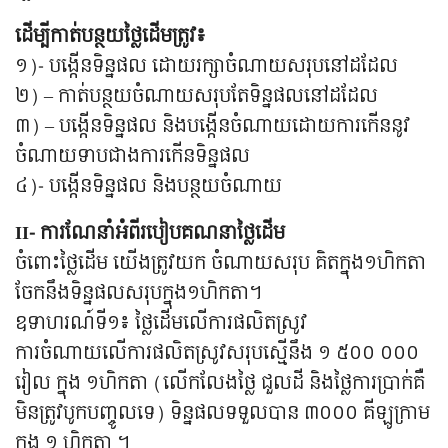
ដើម្បីកាត់បន្ថយថ្លៃដើមត្រូវ៖
១)- បង្កើនទិន្នផល ដោយរក្សាចំណាយសរុបនៅដដែល
២) – កាត់បន្ថយចំណាយសរុបតែទិន្នផលនៅដដែល
៣) – បង្កើនទិន្នផល និងបង្កើនចំណាយដោយការកើននូវ
ចំណាយទាបជាងការកើនទិន្នផល
៤)- បង្កើនទិន្នផល និងបន្ថយចំណាយ
II- ការណែនាំអំពីរបៀបគណនាថ្លៃដើម
ចំពោះថ្លៃដើម យើងត្រូវយក ចំណាយសរុប គិតក្នុង១ហិកតា
ចែកនឹងទិន្នផលសរុបក្នុង១ហិកតា។
ឧទាហរណ៍ទី១៖ ថ្លៃដើមលើការផលិតស្រូវ
ការចំណាយលើការផលិតស្រូវសរុបស្មើនឹង ១ ៥០០ ០០០
រៀល ក្នុង ១ហិកតា (លើកលែងថ្លៃ ជួលដី និងថ្លៃការប្រាក់គឺ
មិនត្រូវបូកបញ្ចូលទេ) ទិន្នផលទទួលបាន ៣០០០ គីឡូក្រាម
ក្នុង ១ ហិកតា ។