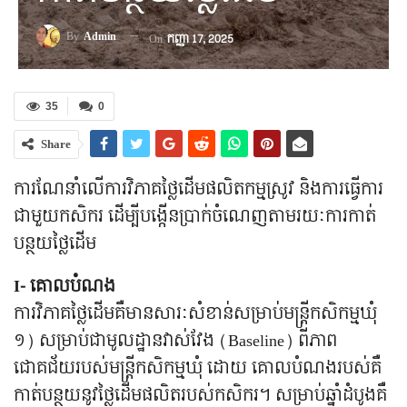
By
Admin
On
កញ្ញា 17, 2025
35
0
Share
ការណែនាំលើការវិភាគថ្លៃដើមផលិតកម្មស្រូវ និងការធ្វើការ
ជាមួយកសិករ ដើម្បីបង្កើនប្រាក់ចំណេញតាមរយៈការកាត់
បន្ថយថ្លៃដើម
I- គោលបំណង
ការវិភាគថ្លៃដើមគឺមានសារៈសំខាន់សម្រាប់មន្ត្រីកសិកម្មឃុំ
១) សម្រាប់ជាមូលដ្ឋានវាស់វែង (Baseline) ពីភាព
ជោគជ័យរបស់មន្ត្រីកសិកម្មឃុំ ដោយ គោលបំណងរបស់គឺ
កាត់បន្ថយនូវថ្លៃដើមផលិតរបស់កសិករ។ សម្រាប់ឆ្នាំដំបូងគឺ