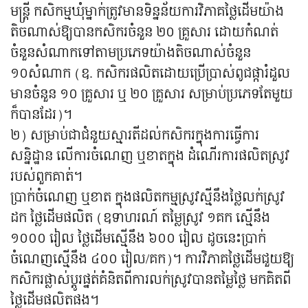
មន្ត្រី កសិកម្មឃុំម្នាក់ត្រូវមានទិន្នន័យការវិភាគថ្លៃដើមយ៉ាង
តិចណាស់ឱ្យបានកសិករចំនួន ២០ គ្រួសារ ដោយកំណត់
ចំនួនសំណាកទៅតាមប្រភេទយ៉ាងតិចណាស់ចំនួន
១០សំណាក (ឧ. កសិករផលិតដោយប្រើប្រាស់ពូជផ្ការំដួល
មានចំនួន ១០ គ្រួសារ ឬ ២០ គ្រួសារ សម្រាប់ប្រភេទតែមួយ
ក៏បានដែរ)។
២) សម្រាប់ជាជំនួយស្មារតីដល់កសិករក្នុងការធ្វើការ
សន្និដ្ឋាន លើការចំណេញ ឬខាតក្នុង ដំណើរការផលិតស្រូវ
របស់ពួកគាត់។
ប្រាក់ចំណេញ ឬខាត ក្នុងផលិតកម្មស្រូវស្មីនឹងថ្លៃលក់ស្រូវ
ដក ថ្លៃដើមផលិត (ឧទាហរណ៍ តម្លៃស្រូវ ១គក ស្មើនឹង
១០០០ រៀល ថ្លៃដើមស្មើនឹង ៦០០ រៀល ដូចនេះប្រាក់
ចំណេញស្មើនឹង ៤០០ រៀល/គក)។ ការវិភាគថ្លៃដើមជួយឱ្យ
កសិករផ្លាស់ប្តូរផ្នត់គំនិតពីការលក់ស្រូវបានតម្លៃថ្លៃ មកគិតពី
ថ្លៃដើមផលិតផង។