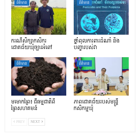
ព័ត៌មាន
ព័ត៌មាន
ករណីសិក្សាកសិករ
ថ្នាំពុលការពារដំណាំ និង
ជោគជ័យឃុំច្បារអំពៅ
បញ្ហារបស់វា
ព័ត៌មាន
ព័ត៌មាន
មមោកព្រៃ៖ ជីធម្មជាតិពី
ភាពជោគជ័យរបស់មន្រ្តី
ព្រៃសហគមន៍
កសិកម្មឃុំ
PREV
NEXT