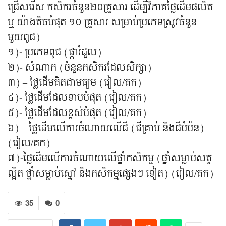
ជ្រើសរើស កសិករចំនួន២០គ្រួសារ ដើម្បីវិភាគថ្លៃដើមផលិត
ឬ យ៉ាងតិចបំផុត ១០ គ្រួសារ សម្រាប់ប្រភេទស្រូវចំនួន
មួយពូជ)
១)- ប្រភេទពូជ (ផ្ការំដួល)
២)- សំណាក (ចំនួនកសិករដែលសិក្សា)
៣) – ថ្លៃដើមគិតជាមធ្យម (រៀល/គក)
៤)- ថ្លៃដើមដែលទាបបំផុត (រៀល/គក)
៥)- ថ្លៃដើមដែលខ្ពស់បំផុត (រៀល/គក)
៦) – ថ្លៃដើមលើការចំណាយលើជី (ជីគ្រាប់ និងជីបំប៉ន)
(រៀល/គក)
៧)-ថ្លៃដើមលើការចំណាយលើថ្នាំកសិកម្ម (ថ្នាំសម្លាប់សត្វ
ល្អិត ថ្នាំសម្លាប់ស្មៅ និងកសិកម្មផ្សេងៗ ទៀត) (រៀល/គក)
35
0