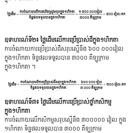
ឧទាហរណ៍ទី២៖ ថ្លៃដើមលើការប្រើប្រាស់ជីក្នុង១ហិកតា
ការចំណាយការប្រើប្រាស់ជីសរុបស្មើនឹង ៦០០ ០០០រៀល
ក្នុង១ហិកតា ទិន្នផលទទួលបាន ៣០០០ គីឡូក្រាម
ក្នុង១ហិកតា ។
ឧទាហរណ៍ទី៣៖ ថ្លៃដើមលើការប្រើប្រាស់ថ្នាំកសិកម្ម
ក្នុង១ហិកតា
ការចំណាយលើកសិកម្មសរុបស្មើនឹង ៣០០០០០ រៀល ក្នុង
១ហិកតា ទិន្នផលទទួលបាន ៣០០០ គីឡូក្រាម