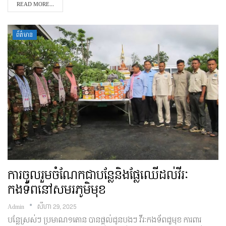
READ MORE...
ព័ត៌មាន
ការចូលរួមចំណែកជាបន្លែនិងផ្លែឈើដល់វីរៈ
កងទ័ពនៅសមរភូមិមុខ
Admin
សីហា 29, 2025
បន្លែស្រស់ៗ ប្រមាណ១តោន បានផ្តល់ជូនបងៗ វីរៈកងទ័ពជួមុខ ការពារ