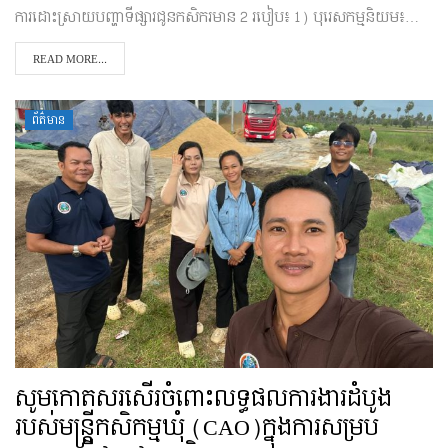
ការដោះស្រាយបញ្ហាទីផ្សារជូនកសិករមាន 2 របៀប៖ 1) បុរេសកម្មនិយម៖…
READ MORE...
ព័ត៌មាន
សូមកោតសរសើរចំពោះលទ្ធផលការងារដំបូង
របស់មន្រ្តីកសិកម្មឃុំ (CAO)ក្នុងការសម្រប