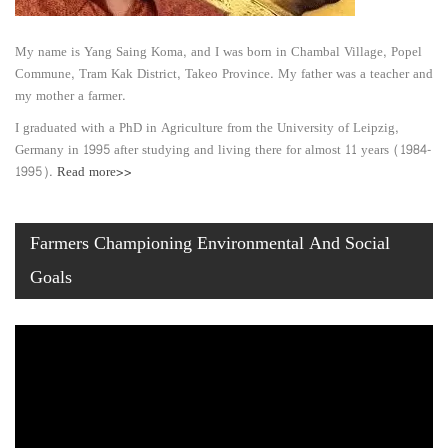
My name is Yang Saing Koma, and I was born in Chambal Village, Popel
Commune, Tram Kak District, Takeo Province. My father was a teacher and
my mother a farmer.
I graduated with a PhD in Agriculture from the University of Leipzig,
Germany in 1995 after studying and living there for almost 11 years (1984-
1995).
Read more>>
Farmers Championing Environmental And Social
Goals