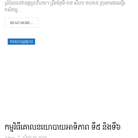
ព្រំដែននៅខេត្តព្រះវិហារ។ ព្រឹកថ្ងៃទី ២៩ សីហា ២០២៥ ក្រុមការងារមន្ទីរ
កសិកម្ម…
READ MORE...
ការបោះពុម្ពផ្សាយ
កម្មវិធីគោលនយោបាយអាទិភាព ទី៥ និងទី៦
Admin
សីហា 29, 2025