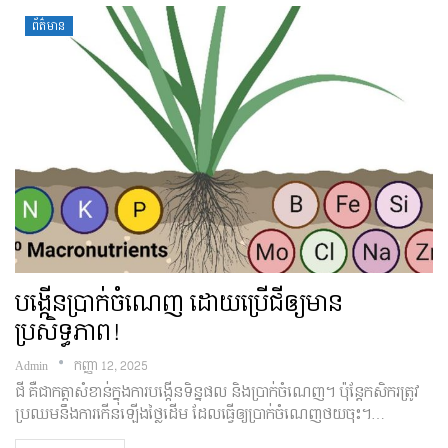
ព័ត៌មាន
បង្កើនប្រាក់ចំណេញ ដោយប្រើជីឲ្យមាន
ប្រសិទ្ធភាព!
Admin
កញ្ញា 12, 2025
ជី គឺជាកត្តាសំខាន់ក្នុងការបង្កើនទិន្នផល និងប្រាក់ចំណេញ។ ប៉ុន្តែកសិករត្រូវ
ប្រឈមនឹងការកើនឡើងថ្លៃដើម ដែលធ្វើឲ្យប្រាក់ចំណេញថយចុះ។…