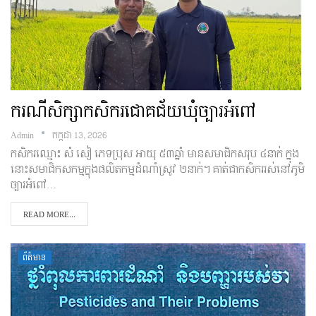
ករណីសិក្សាកសិករជោគជ័យឃុំច្បារអំពៅ
Admin
កក្កដា 13, 2026
កសិករឈ្មោះ សំ សៀ ភេទប្រុស អាយុ ៥៣ឆ្នាំ មានសមាជិកសរុប ៤នាក់ ក្នុង
នោះសមាជិកសកម្មក្នុងផលិតកម្មដំណាំស្រូវ ២នាក់។ គាត់ជាកសិកររស់នៅភូមិ
ច្បារអំពៅ…
READ MORE...
ព័ត៌មាន