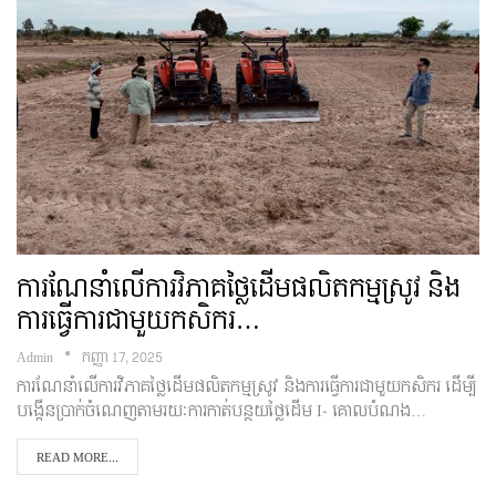
ការណែនាំលើការវិភាគថ្លៃដើមផលិតកម្មស្រូវ និង
ការធ្វើការជាមួយកសិករ…
Admin
កញ្ញា 17, 2025
ការណែនាំលើការវិភាគថ្លៃដើមផលិតកម្មស្រូវ និងការធ្វើការជាមួយកសិករ ដើម្បី
បង្កើនប្រាក់ចំណេញតាមរយៈការកាត់បន្ថយថ្លៃដើម I- គោលបំណង…
READ MORE...