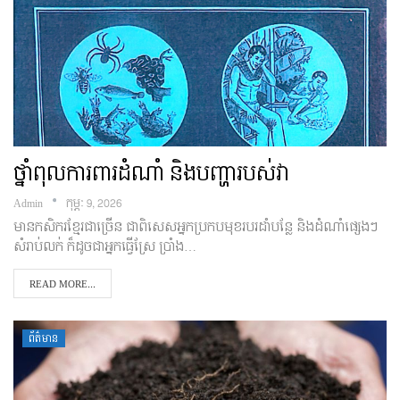
ថ្នាំពុលការពារដំណាំ និងបញ្ហារបស់វា
Admin
កុម្ភៈ 9, 2026
មានកសិករខ្មែរជាច្រើន ជាពិសេសអ្នកប្រកបមុខរបរដាំបន្លែ និងដំណាំផ្សេងៗ
សំរាប់លក់ ក៏ដូចជាអ្នកធ្វើស្រែ ប្រាំង…
READ MORE...
ព័ត៌មាន