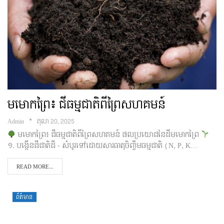
មមោកព្រៃ៖ ជីធម្មជាតិពីព្រៃសហគមន៍
Admin
តុលា 20, 2025
មមោកព្រៃ៖ ជីធម្មជាតិពីព្រៃសហគមន៍ ផលប្រយោជនៃដីមមោកព្រៃ
១. បង្កើនជីជាតិដី - សំបូរទៅដោយសារធាតុចិញ្ចឹមធម្មជាតិ (N, P, K…
READ MORE...
ព័ត៌មាន