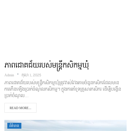
ភាពជោគជ័យរបស់មន្រ្តីកសិកម្មឃុំ
Admin
តុលា 1, 2025
ភាពជោគជ័យរបស់មន្រ្តីកសិកម្មឃុំត្រូវវាស់វែងតាមចំនួនកសិករដែលមាន
ការកើនឡើងប្រាក់ចំណូលកសិកម្ម។ ក្នុងការគាំទ្រគ្រួសារកសិករ ដើម្បីបង្កើន
ប្រាក់ចំណូល…
READ MORE...
ព័ត៌មាន