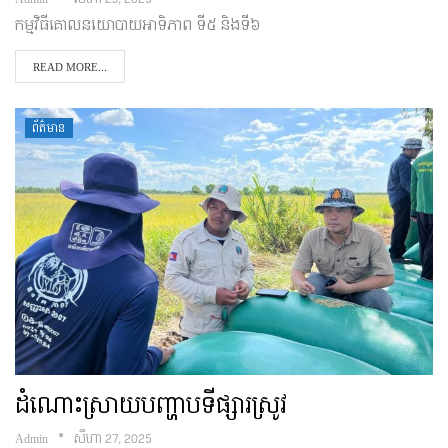
កម្មវិធីគោលនយោបាយអាទិភាព ទី៥ និងទី៦
READ MORE...
ព័ត៌មាន
ដំណោះស្រាយបញ្ហាបទីផ្សារស្រូវ
Admin
សីហា 27, 2025