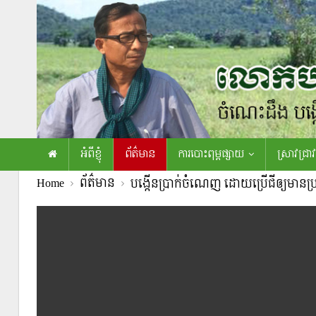
អំពីខ្ញុំ
ព័ត៌មាន
ការបោះពុម្ពផ្សាយ
ស្រាវជ្រាវ
Home
ព័ត៌មាន
បង្កើនប្រាក់ចំណេញ ដោយប្រើជីឲ្យមានប្