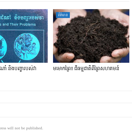
ព័ត៌មាន
ដំណាំ និងបញ្ហារបស់វា
មមោកព្រៃ៖ ជីធម្មជាតិពីព្រៃសហគមន៍
ress will not be published.