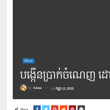
ព័ត៌មាន
បង្កើនប្រាក់ចំណេញ ដោ
By
Admin
On
កញ្ញា 12, 2025
Share