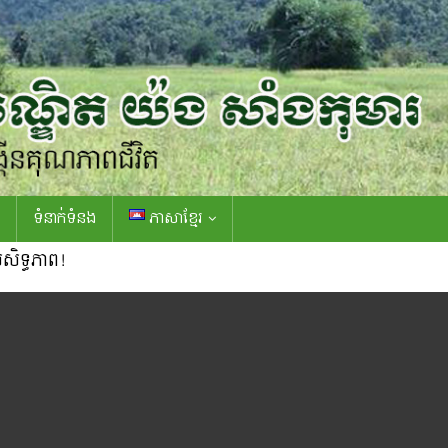
ទំនាក់ទំនង
ភាសាខ្មែរ
រសិទ្ធភាព!