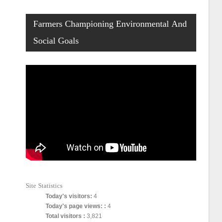
Farmers Championing Environmental And
Social Goals
Site Statistics
Today's visitors:
4
Today's page views: :
4
Total visitors :
3,821