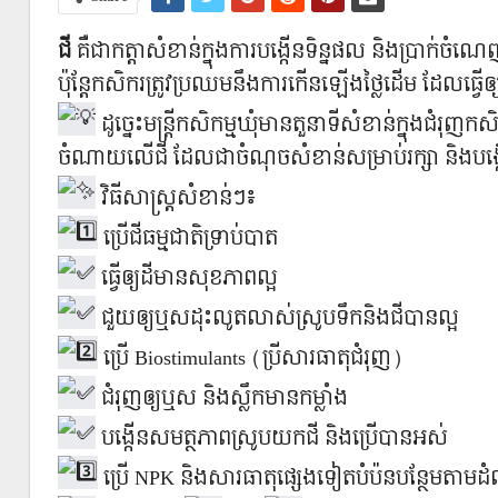
ជី
គឺជាកត្តាសំខាន់ក្នុងការបង្កើនទិន្នផល និងប្រាក់ចំណ
ប៉ុន្តែកសិករត្រូវប្រឈមនឹងការកើនឡើងថ្លៃដើម ដែលធ្វ
ដូច្នេះមន្រ្តីកសិកម្មឃុំមានតួនាទីសំខាន់ក្នុងជំរុញ
ចំណាយលើជី ដែលជាចំណុចសំខាន់សម្រាប់រក្សា និងបង
វិធីសាស្រ្តសំខាន់ៗ៖
ប្រើជីធម្មជាតិទ្រាប់បាត
ធ្វើឲ្យដីមានសុខភាពល្អ
ជួយឲ្យឬសដុះលូតលាស់ស្រូបទឹកនិងជីបានល្អ
ប្រើ Biostimulants (ប្រីសារធាតុជំរុញ)
ជំរុញឲ្យឬស និងស្លឹកមានកម្លាំង
បង្កើនសមត្ថភាពស្រូបយកជី និងប្រើបានអស់
ប្រើ NPK និងសារធាតុផ្សេងទៀតបំប៉នបន្ថែមតា