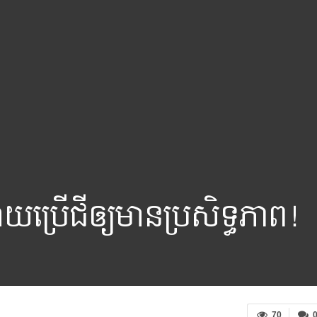
យប្រើជីឲ្យមានប្រសិទ្ធភាព!
70