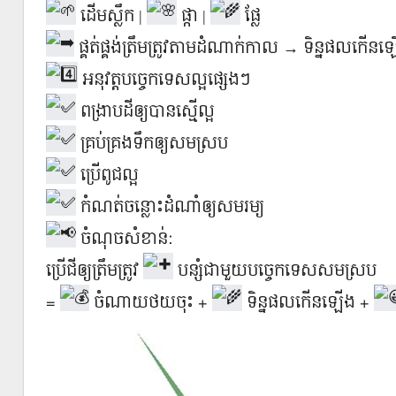
ដើមស្លឹក |
ផ្កា |
ផ្លែ
ផ្គត់ផ្គង់ត្រឹមត្រូវតាមដំណាក់កាល → ទិន្នផលកើ
អនុវត្តបច្ចេកទេសល្អផ្សេងៗ
ពង្រាបដីឲ្យបានស្មើល្អ
គ្រប់គ្រងទឹកឲ្យសមស្រប
ប្រើពូជល្អ
កំណត់ចន្លោះដំណាំឲ្យសមរម្យ
ចំណុចសំខាន់:
ប្រើជីឲ្យត្រឹមត្រូវ
បន្សំជាមួយបច្ចេកទេសសមស្រប
=
ចំណាយថយចុះ +
ទិន្នផលកើនឡើង +