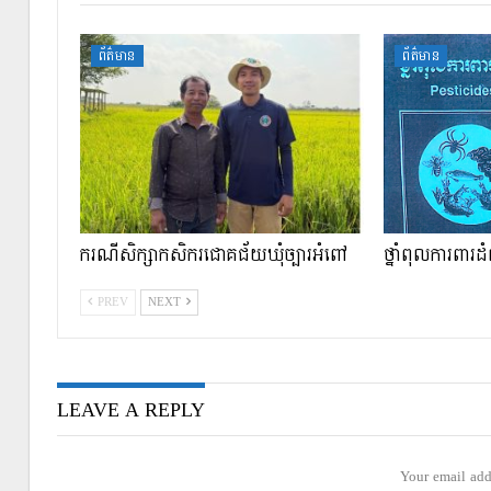
ព័ត៌មាន
ព័ត៌មាន
ករណីសិក្សាកសិករជោគជ័យឃុំច្បារអំពៅ
ថ្នាំពុលការពារ
PREV
NEXT
LEAVE A REPLY
Your email add