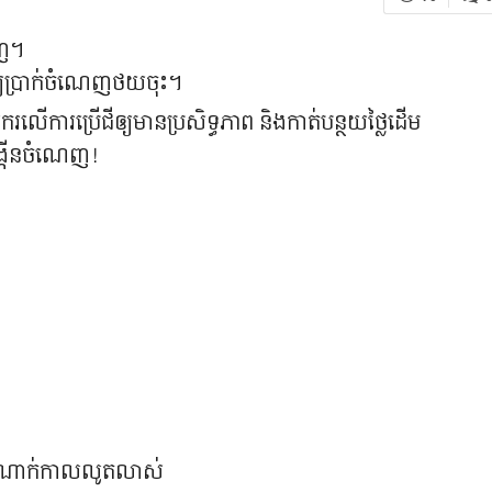
េញ។
ើឲ្យប្រាក់ចំណេញថយចុះ។
កសិករលើការប្រើជីឲ្យមានប្រសិទ្ធភាព និងកាត់បន្ថយថ្លៃដើម
្កើនចំណេញ!
មដំណាក់កាលលូតលាស់