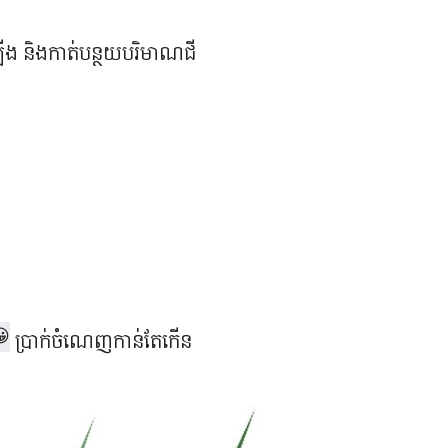
នឡើង និងកាត់បន្ថយបរិមាណជី
ប្រាក់ចំណេញកាន់តែកើន