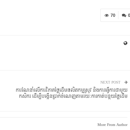
70
NEXT POST
ិ
ការណែនាំលើការវិភាគថ្លៃដើមផលិតកម្មស្រូវ និងការធ្វើការជាមួយ
កសិករ ដើម្បីបង្កើនប្រាក់ចំណេញតាមរយៈការកាត់បន្ថយថ្លៃដើម
More From Author