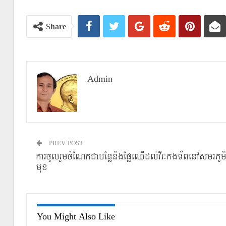
Share
Admin
PREV POST
ការចូលរួមចំណែកជាបន្លែនិងផ្លែឈើដល់វីរៈកងទ័ពនៅសមរភូម
មុខ
You Might Also Like